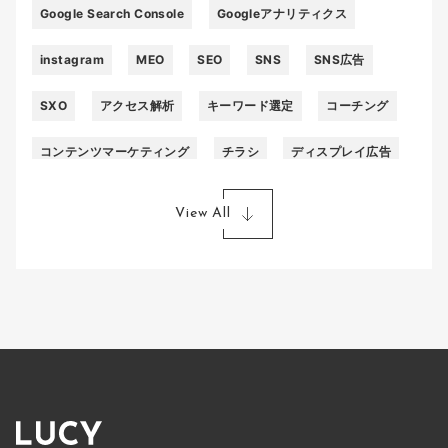
Google Search Console
Googleアナリティクス
instagram
MEO
SEO
SNS
SNS広告
SXO
アクセス解析
キーワード選定
コーチング
コンテンツマーケティング
チラシ
ディスプレイ広告
ページネーション
ポータルサイト
ホームページ
View All
ライティング
リスティング広告
リフォーム
リフォームローン
一括見積もりサイト
不動産
動画
外壁塗装
施工事例
被リンク
訪問販売