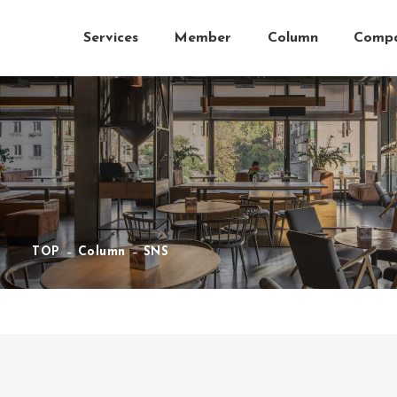
Services
Member
Column
Comp
TOP
Column
SNS